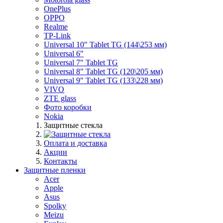
OnePlus
OPPO
Realme
TP-Link
Universal 10" Tablet TG (144\253 мм)
Universal 6"
Universal 7" Tablet TG
Universal 8" Tablet TG (120\205 мм)
Universal 9" Tablet TG (133\228 мм)
VIVO
ZTE glass
Фото коробки
Nokia
Защитные стекла
Оплата и доставка
Акции
Контакты
Защитные пленки
Acer
Apple
Asus
Spolky
Meizu