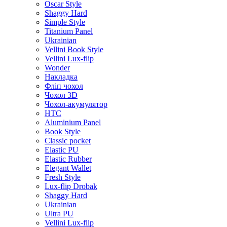
Oscar Style
Shaggy Hard
Simple Style
Titanium Panel
Ukrainian
Vellini Book Style
Vellini Lux-flip
Wonder
Накладка
Фліп чохол
Чохол 3D
Чохол-акумулятор
HTC
Aluminium Panel
Book Style
Classic pocket
Elastic PU
Elastic Rubber
Elegant Wallet
Fresh Style
Lux-flip Drobak
Shaggy Hard
Ukrainian
Ultra PU
Vellini Lux-flip