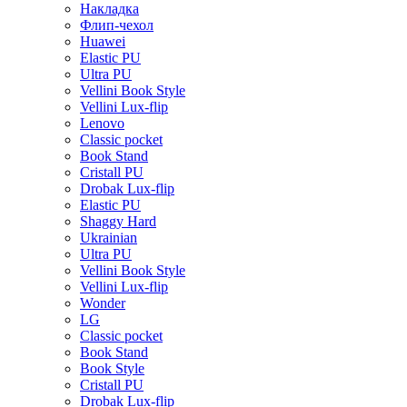
Накладка
Флип-чехол
Huawei
Elastic PU
Ultra PU
Vellini Book Style
Vellini Lux-flip
Lenovo
Classic pocket
Book Stand
Cristall PU
Drobak Lux-flip
Elastic PU
Shaggy Hard
Ukrainian
Ultra PU
Vellini Book Style
Vellini Lux-flip
Wonder
LG
Classic pocket
Book Stand
Book Style
Cristall PU
Drobak Lux-flip