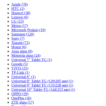
Apple (78)
HTC (2)
Huawei (38)
Lenovo (6)
LG (23)
Meizu (17)
Microsoft (Nokia) (19)
Samsung (120)
Sony (7)
Xiaomi (72)
Honor (6)
Asus glass (8)
Motorola glass (24)
Universal 7" Tablet TG (1)
Google (5)
VIVO (25)
TP-Link (1)
Universal 6" (1)
Universal 8" Tablet TG (120\205 мм) (1)
Universal 9" Tablet TG (133\228 мм) (1)
Universal 10" Tablet TG (144\253 мм) (1)
OPPO (29)
OnePlus (16)
ZTE glass (17)