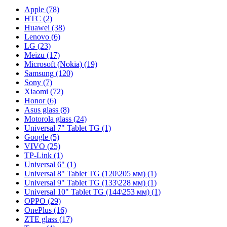
Apple (78)
HTC (2)
Huawei (38)
Lenovo (6)
LG (23)
Meizu (17)
Microsoft (Nokia) (19)
Samsung (120)
Sony (7)
Xiaomi (72)
Honor (6)
Asus glass (8)
Motorola glass (24)
Universal 7" Tablet TG (1)
Google (5)
VIVO (25)
TP-Link (1)
Universal 6" (1)
Universal 8" Tablet TG (120\205 мм) (1)
Universal 9" Tablet TG (133\228 мм) (1)
Universal 10" Tablet TG (144\253 мм) (1)
OPPO (29)
OnePlus (16)
ZTE glass (17)