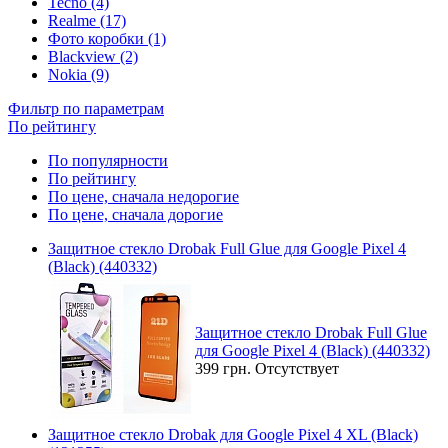
Tecno (4)
Realme (17)
Фото коробки (1)
Blackview (2)
Nokia (9)
Фильтр по параметрам
По рейтингу
По популярности
По рейтингу
По цене, сначала недорогие
По цене, сначала дорогие
Защитное стекло Drobak Full Glue для Google Pixel 4
(Black) (440332)
Защитное стекло Drobak Full Glue
для Google Pixel 4 (Black) (440332)
399 грн.
Отсутствует
Защитное стекло Drobak для Google Pixel 4 XL (Black)