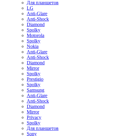
Для планшетов
LG
Anti-Glare
Anti-Shock
Diamond
Spolky
Motorola
Spolky
Nokia
Anti-Glare
Anti-Shock
Diamond
Mirror
Spolky
Prestigio
Spolky
Samsung
Anti-Glare
Anti-Shock
Diamond
Mirror
Privacy
Spolky
Для планшетов
Sony