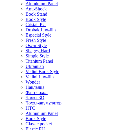
Aluminium Panel
Anti-Shock
Book Stand
Book Style
Cristall PU
Drobak Lux-flip
Especial Style
Fresh Style
Oscar Style
Shaggy Hard
Simple Style
Titanium Panel
Ukrainian
Vellini Book Style
Vellini Lux-flip
Wonder
Накладка
Фліп чохол
Чохол 3D
Чохол-акумулятор
HTC
Aluminium Panel
Book Style
Classic pocket
Elastic PU