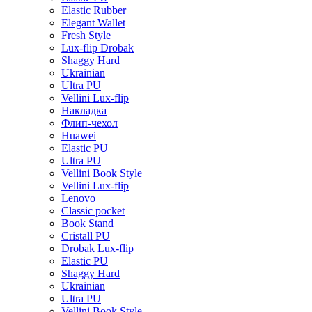
Elastic Rubber
Elegant Wallet
Fresh Style
Lux-flip Drobak
Shaggy Hard
Ukrainian
Ultra PU
Vellini Lux-flip
Накладка
Флип-чехол
Huawei
Elastic PU
Ultra PU
Vellini Book Style
Vellini Lux-flip
Lenovo
Classic pocket
Book Stand
Cristall PU
Drobak Lux-flip
Elastic PU
Shaggy Hard
Ukrainian
Ultra PU
Vellini Book Style