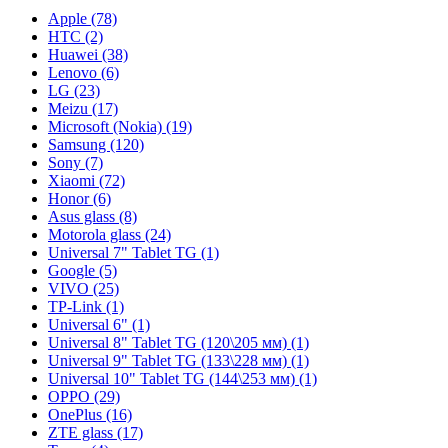
Apple (78)
HTC (2)
Huawei (38)
Lenovo (6)
LG (23)
Meizu (17)
Microsoft (Nokia) (19)
Samsung (120)
Sony (7)
Xiaomi (72)
Honor (6)
Asus glass (8)
Motorola glass (24)
Universal 7" Tablet TG (1)
Google (5)
VIVO (25)
TP-Link (1)
Universal 6" (1)
Universal 8" Tablet TG (120\205 мм) (1)
Universal 9" Tablet TG (133\228 мм) (1)
Universal 10" Tablet TG (144\253 мм) (1)
OPPO (29)
OnePlus (16)
ZTE glass (17)