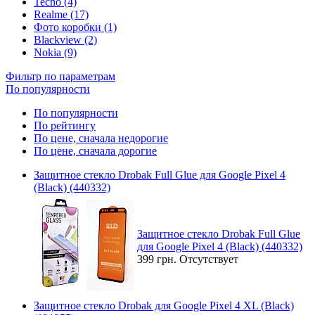
Tecno (4)
Realme (17)
Фото коробки (1)
Blackview (2)
Nokia (9)
Фильтр по параметрам
По популярности
По популярности
По рейтингу
По цене, сначала недорогие
По цене, сначала дорогие
Защитное стекло Drobak Full Glue для Google Pixel 4
(Black) (440332)
Защитное стекло Drobak Full Glue
для Google Pixel 4 (Black) (440332)
399 грн.
Отсутствует
Защитное стекло Drobak для Google Pixel 4 XL (Black)