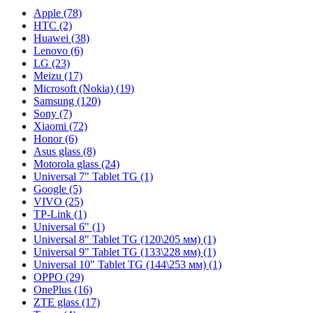
Apple (78)
HTC (2)
Huawei (38)
Lenovo (6)
LG (23)
Meizu (17)
Microsoft (Nokia) (19)
Samsung (120)
Sony (7)
Xiaomi (72)
Honor (6)
Asus glass (8)
Motorola glass (24)
Universal 7" Tablet TG (1)
Google (5)
VIVO (25)
TP-Link (1)
Universal 6" (1)
Universal 8" Tablet TG (120\205 мм) (1)
Universal 9" Tablet TG (133\228 мм) (1)
Universal 10" Tablet TG (144\253 мм) (1)
OPPO (29)
OnePlus (16)
ZTE glass (17)