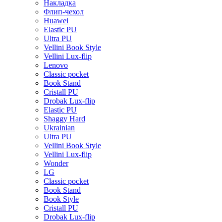
Накладка
Флип-чехол
Huawei
Elastic PU
Ultra PU
Vellini Book Style
Vellini Lux-flip
Lenovo
Classic pocket
Book Stand
Cristall PU
Drobak Lux-flip
Elastic PU
Shaggy Hard
Ukrainian
Ultra PU
Vellini Book Style
Vellini Lux-flip
Wonder
LG
Classic pocket
Book Stand
Book Style
Cristall PU
Drobak Lux-flip