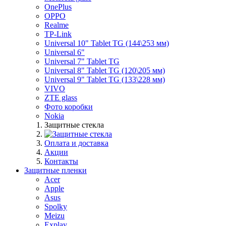
OnePlus
OPPO
Realme
TP-Link
Universal 10" Tablet TG (144\253 мм)
Universal 6"
Universal 7" Tablet TG
Universal 8" Tablet TG (120\205 мм)
Universal 9" Tablet TG (133\228 мм)
VIVO
ZTE glass
Фото коробки
Nokia
Защитные стекла
Оплата и доставка
Акции
Контакты
Защитные пленки
Acer
Apple
Asus
Spolky
Meizu
Explay