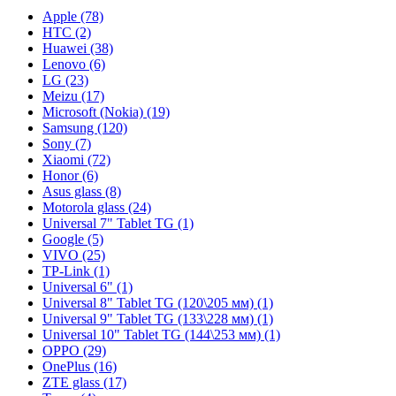
Apple (78)
HTC (2)
Huawei (38)
Lenovo (6)
LG (23)
Meizu (17)
Microsoft (Nokia) (19)
Samsung (120)
Sony (7)
Xiaomi (72)
Honor (6)
Asus glass (8)
Motorola glass (24)
Universal 7" Tablet TG (1)
Google (5)
VIVO (25)
TP-Link (1)
Universal 6" (1)
Universal 8" Tablet TG (120\205 мм) (1)
Universal 9" Tablet TG (133\228 мм) (1)
Universal 10" Tablet TG (144\253 мм) (1)
OPPO (29)
OnePlus (16)
ZTE glass (17)