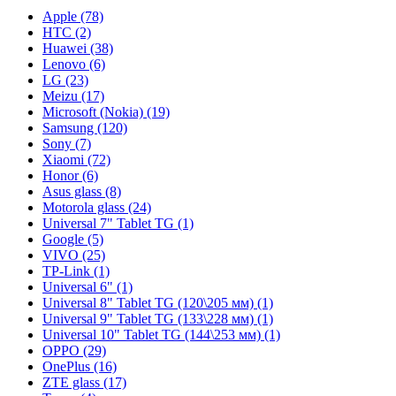
Apple (78)
HTC (2)
Huawei (38)
Lenovo (6)
LG (23)
Meizu (17)
Microsoft (Nokia) (19)
Samsung (120)
Sony (7)
Xiaomi (72)
Honor (6)
Asus glass (8)
Motorola glass (24)
Universal 7" Tablet TG (1)
Google (5)
VIVO (25)
TP-Link (1)
Universal 6" (1)
Universal 8" Tablet TG (120\205 мм) (1)
Universal 9" Tablet TG (133\228 мм) (1)
Universal 10" Tablet TG (144\253 мм) (1)
OPPO (29)
OnePlus (16)
ZTE glass (17)