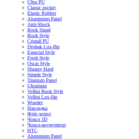
Ultra PU
Classic pocket
Elastic Rubber
Aluminium Panel
Anti-Shock
Book Stand
Book Style
Cristall PU
Drobak Lux-flip
Especial Style
Fresh Style
Oscar Style
Shaggy Hard
Simple Style
Titanium Panel
Ukrainian
Vellini Book Style
Vellini Lux-flip
Wonder
Накладка
Фліп чохол
Чохол 3D
Чохол-акумулятор
HTC
Aluminium Panel