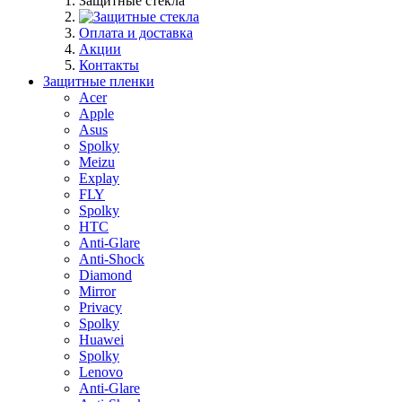
Защитные стекла
Оплата и доставка
Акции
Контакты
Защитные пленки
Acer
Apple
Asus
Spolky
Meizu
Explay
FLY
Spolky
HTC
Anti-Glare
Anti-Shock
Diamond
Mirror
Privacy
Spolky
Huawei
Spolky
Lenovo
Anti-Glare