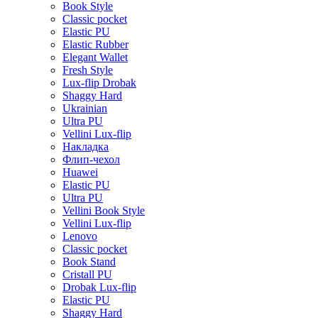
Book Style
Classic pocket
Elastic PU
Elastic Rubber
Elegant Wallet
Fresh Style
Lux-flip Drobak
Shaggy Hard
Ukrainian
Ultra PU
Vellini Lux-flip
Накладка
Флип-чехол
Huawei
Elastic PU
Ultra PU
Vellini Book Style
Vellini Lux-flip
Lenovo
Classic pocket
Book Stand
Cristall PU
Drobak Lux-flip
Elastic PU
Shaggy Hard