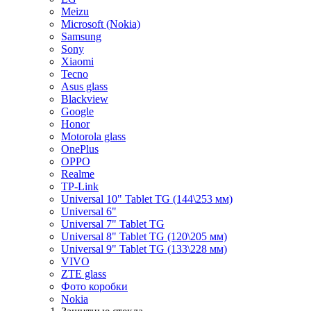
Meizu
Microsoft (Nokia)
Samsung
Sony
Xiaomi
Tecno
Asus glass
Blackview
Google
Honor
Motorola glass
OnePlus
OPPO
Realme
TP-Link
Universal 10" Tablet TG (144\253 мм)
Universal 6"
Universal 7" Tablet TG
Universal 8" Tablet TG (120\205 мм)
Universal 9" Tablet TG (133\228 мм)
VIVO
ZTE glass
Фото коробки
Nokia