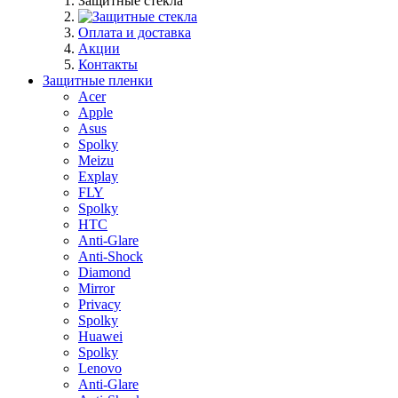
Защитные стекла
Оплата и доставка
Акции
Контакты
Защитные пленки
Acer
Apple
Asus
Spolky
Meizu
Explay
FLY
Spolky
HTC
Anti-Glare
Anti-Shock
Diamond
Mirror
Privacy
Spolky
Huawei
Spolky
Lenovo
Anti-Glare