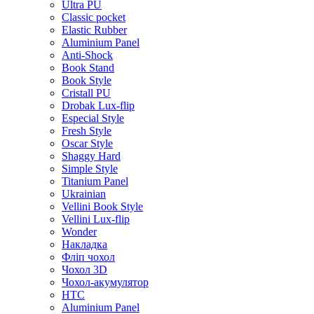
Ultra PU
Classic pocket
Elastic Rubber
Aluminium Panel
Anti-Shock
Book Stand
Book Style
Cristall PU
Drobak Lux-flip
Especial Style
Fresh Style
Oscar Style
Shaggy Hard
Simple Style
Titanium Panel
Ukrainian
Vellini Book Style
Vellini Lux-flip
Wonder
Накладка
Фліп чохол
Чохол 3D
Чохол-акумулятор
HTC
Aluminium Panel