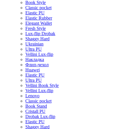
Book Style
Classic pocket
Elastic PU
Elastic Rubber
Elegant Wallet
Fresh Style
Lux-flip Drobak
Shaggy Hard
Ukrainian
Ultra PU
Vellini Lux-flip
Накладка
Флип-чехол
Huawei
Elastic PU
Ultra PU
Vellini Book Style
Vellini Lux-flip
Lenovo
Classic pocket
Book Stand
Cristall PU
Drobak Lux-flip
Elastic PU
Shaggy Hard