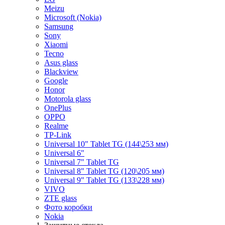
Meizu
Microsoft (Nokia)
Samsung
Sony
Xiaomi
Tecno
Asus glass
Blackview
Google
Honor
Motorola glass
OnePlus
OPPO
Realme
TP-Link
Universal 10" Tablet TG (144\253 мм)
Universal 6"
Universal 7" Tablet TG
Universal 8" Tablet TG (120\205 мм)
Universal 9" Tablet TG (133\228 мм)
VIVO
ZTE glass
Фото коробки
Nokia