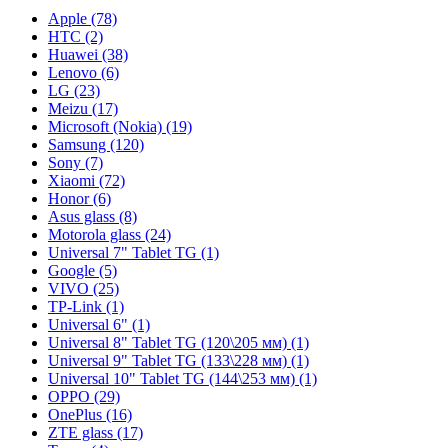
Apple (78)
HTC (2)
Huawei (38)
Lenovo (6)
LG (23)
Meizu (17)
Microsoft (Nokia) (19)
Samsung (120)
Sony (7)
Xiaomi (72)
Honor (6)
Asus glass (8)
Motorola glass (24)
Universal 7" Tablet TG (1)
Google (5)
VIVO (25)
TP-Link (1)
Universal 6" (1)
Universal 8" Tablet TG (120\205 мм) (1)
Universal 9" Tablet TG (133\228 мм) (1)
Universal 10" Tablet TG (144\253 мм) (1)
OPPO (29)
OnePlus (16)
ZTE glass (17)