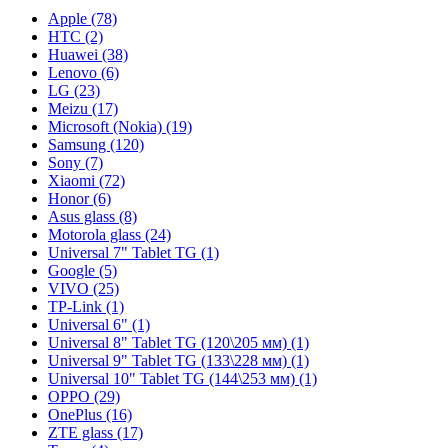
Apple (78)
HTC (2)
Huawei (38)
Lenovo (6)
LG (23)
Meizu (17)
Microsoft (Nokia) (19)
Samsung (120)
Sony (7)
Xiaomi (72)
Honor (6)
Asus glass (8)
Motorola glass (24)
Universal 7" Tablet TG (1)
Google (5)
VIVO (25)
TP-Link (1)
Universal 6" (1)
Universal 8" Tablet TG (120\205 мм) (1)
Universal 9" Tablet TG (133\228 мм) (1)
Universal 10" Tablet TG (144\253 мм) (1)
OPPO (29)
OnePlus (16)
ZTE glass (17)