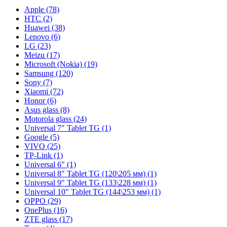
Apple (78)
HTC (2)
Huawei (38)
Lenovo (6)
LG (23)
Meizu (17)
Microsoft (Nokia) (19)
Samsung (120)
Sony (7)
Xiaomi (72)
Honor (6)
Asus glass (8)
Motorola glass (24)
Universal 7" Tablet TG (1)
Google (5)
VIVO (25)
TP-Link (1)
Universal 6" (1)
Universal 8" Tablet TG (120\205 мм) (1)
Universal 9" Tablet TG (133\228 мм) (1)
Universal 10" Tablet TG (144\253 мм) (1)
OPPO (29)
OnePlus (16)
ZTE glass (17)