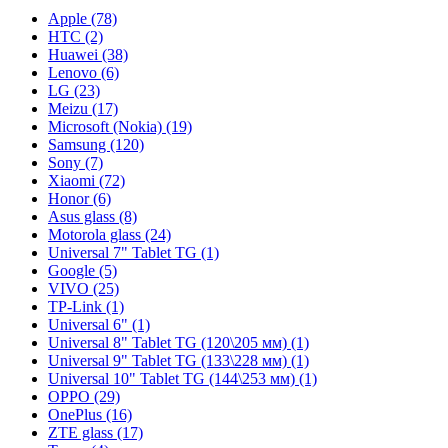
Apple (78)
HTC (2)
Huawei (38)
Lenovo (6)
LG (23)
Meizu (17)
Microsoft (Nokia) (19)
Samsung (120)
Sony (7)
Xiaomi (72)
Honor (6)
Asus glass (8)
Motorola glass (24)
Universal 7" Tablet TG (1)
Google (5)
VIVO (25)
TP-Link (1)
Universal 6" (1)
Universal 8" Tablet TG (120\205 мм) (1)
Universal 9" Tablet TG (133\228 мм) (1)
Universal 10" Tablet TG (144\253 мм) (1)
OPPO (29)
OnePlus (16)
ZTE glass (17)