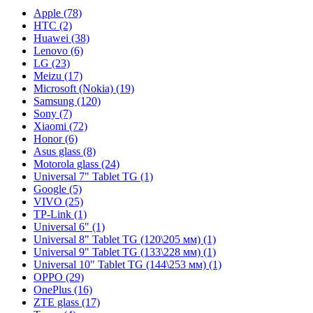
Apple (78)
HTC (2)
Huawei (38)
Lenovo (6)
LG (23)
Meizu (17)
Microsoft (Nokia) (19)
Samsung (120)
Sony (7)
Xiaomi (72)
Honor (6)
Asus glass (8)
Motorola glass (24)
Universal 7" Tablet TG (1)
Google (5)
VIVO (25)
TP-Link (1)
Universal 6" (1)
Universal 8" Tablet TG (120\205 мм) (1)
Universal 9" Tablet TG (133\228 мм) (1)
Universal 10" Tablet TG (144\253 мм) (1)
OPPO (29)
OnePlus (16)
ZTE glass (17)