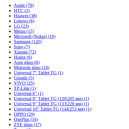
Apple (78)
HTC (2)
Huawei (38)
Lenovo (6)
LG (23)
Meizu (17)
Microsoft (Nokia) (19)
Samsung (120)
Sony (7)
Xiaomi (72)
Honor (6)
Asus glass (8)
Motorola glass (24)
Universal 7" Tablet TG (1)
Google (5)
VIVO (25)
TP-Link (1)
Universal 6" (1)
Universal 8" Tablet TG (120\205 мм) (1)
Universal 9" Tablet TG (133\228 мм) (1)
Universal 10" Tablet TG (144\253 мм) (1)
OPPO (29)
OnePlus (16)
ZTE glass (17)