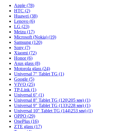
Apple (78)
HTC (2)
Huawei (38)
Lenovo (6)
LG (23)
Meizu (17)
Microsoft (Nokia) (19)
Samsung (120)
Sony (7)
Xiaomi (72)
Honor (6)
Asus glass (8)
Motorola glass (24)
Universal 7" Tablet TG (1)
Google (5)
VIVO (25)
TP-Link (1)
Universal 6" (1)
Universal 8" Tablet TG (120\205 мм) (1)
Universal 9" Tablet TG (133\228 мм) (1)
Universal 10" Tablet TG (144\253 мм) (1)
OPPO (29)
OnePlus (16)
ZTE glass (17)