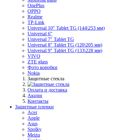
OnePlus
OPPO
Realme
TP-Link
Universal 10" Tablet TG (144\253 мм)
Universal 6"
Universal 7" Tablet TG
Universal 8" Tablet TG (120\205 мм)
Universal 9" Tablet TG (133\228 мм)
VIVO
ZTE glass
Фото коробки
Nokia
Защитные стекла
Оплата и доставка
Акции
Контакты
Защитные пленки
Acer
Apple
Asus
Spolky
Meizu