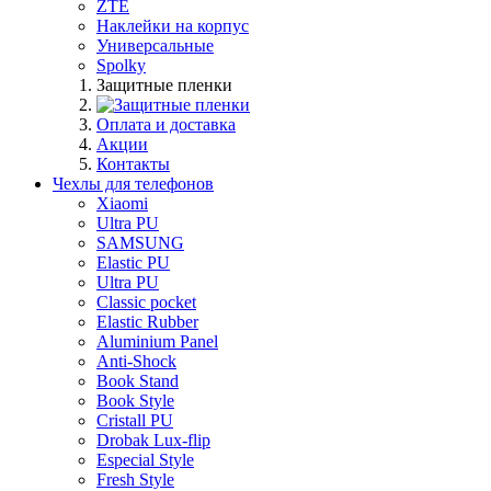
ZTE
Наклейки на корпус
Универсальные
Spolky
Защитные пленки
Оплата и доставка
Акции
Контакты
Чехлы для телефонов
Xiaomi
Ultra PU
SAMSUNG
Elastic PU
Ultra PU
Classic pocket
Elastic Rubber
Aluminium Panel
Anti-Shock
Book Stand
Book Style
Cristall PU
Drobak Lux-flip
Especial Style
Fresh Style