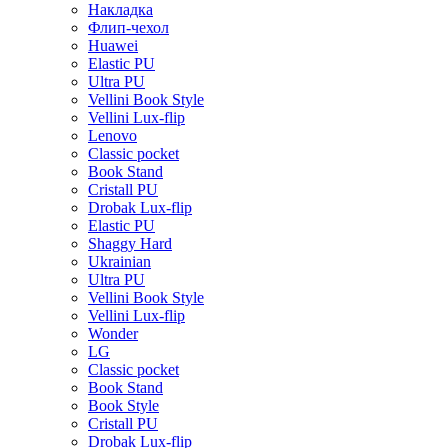
Накладка
Флип-чехол
Huawei
Elastic PU
Ultra PU
Vellini Book Style
Vellini Lux-flip
Lenovo
Classic pocket
Book Stand
Cristall PU
Drobak Lux-flip
Elastic PU
Shaggy Hard
Ukrainian
Ultra PU
Vellini Book Style
Vellini Lux-flip
Wonder
LG
Classic pocket
Book Stand
Book Style
Cristall PU
Drobak Lux-flip