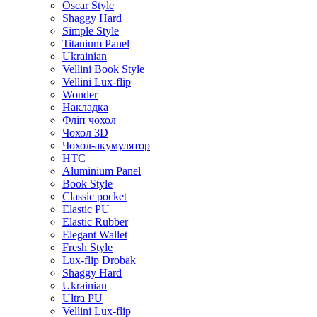
Oscar Style
Shaggy Hard
Simple Style
Titanium Panel
Ukrainian
Vellini Book Style
Vellini Lux-flip
Wonder
Накладка
Фліп чохол
Чохол 3D
Чохол-акумулятор
HTC
Aluminium Panel
Book Style
Classic pocket
Elastic PU
Elastic Rubber
Elegant Wallet
Fresh Style
Lux-flip Drobak
Shaggy Hard
Ukrainian
Ultra PU
Vellini Lux-flip