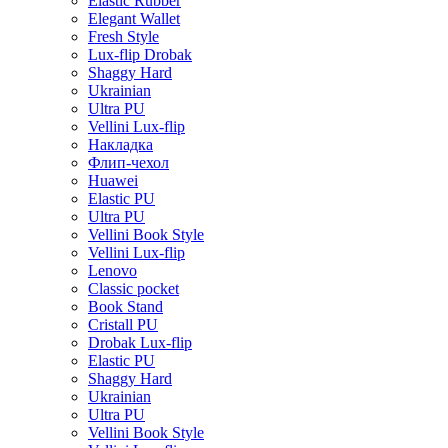
Elastic Rubber
Elegant Wallet
Fresh Style
Lux-flip Drobak
Shaggy Hard
Ukrainian
Ultra PU
Vellini Lux-flip
Накладка
Флип-чехол
Huawei
Elastic PU
Ultra PU
Vellini Book Style
Vellini Lux-flip
Lenovo
Classic pocket
Book Stand
Cristall PU
Drobak Lux-flip
Elastic PU
Shaggy Hard
Ukrainian
Ultra PU
Vellini Book Style