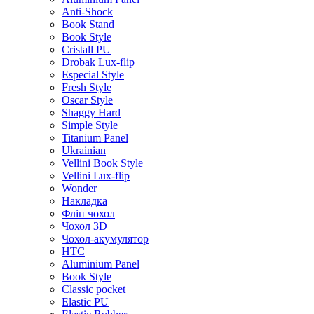
Anti-Shock
Book Stand
Book Style
Cristall PU
Drobak Lux-flip
Especial Style
Fresh Style
Oscar Style
Shaggy Hard
Simple Style
Titanium Panel
Ukrainian
Vellini Book Style
Vellini Lux-flip
Wonder
Накладка
Фліп чохол
Чохол 3D
Чохол-акумулятор
HTC
Aluminium Panel
Book Style
Classic pocket
Elastic PU