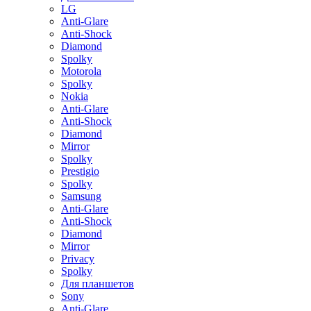
LG
Anti-Glare
Anti-Shock
Diamond
Spolky
Motorola
Spolky
Nokia
Anti-Glare
Anti-Shock
Diamond
Mirror
Spolky
Prestigio
Spolky
Samsung
Anti-Glare
Anti-Shock
Diamond
Mirror
Privacy
Spolky
Для планшетов
Sony
Anti-Glare