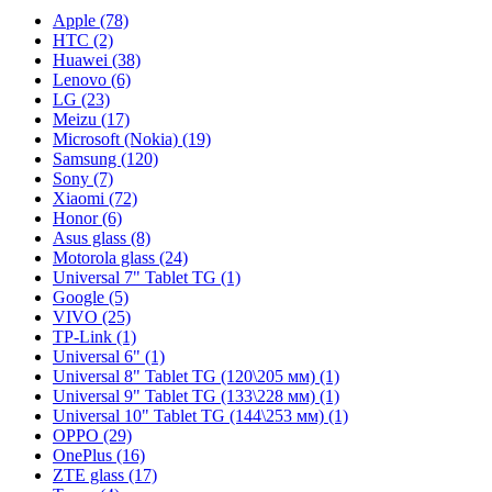
Apple (78)
HTC (2)
Huawei (38)
Lenovo (6)
LG (23)
Meizu (17)
Microsoft (Nokia) (19)
Samsung (120)
Sony (7)
Xiaomi (72)
Honor (6)
Asus glass (8)
Motorola glass (24)
Universal 7" Tablet TG (1)
Google (5)
VIVO (25)
TP-Link (1)
Universal 6" (1)
Universal 8" Tablet TG (120\205 мм) (1)
Universal 9" Tablet TG (133\228 мм) (1)
Universal 10" Tablet TG (144\253 мм) (1)
OPPO (29)
OnePlus (16)
ZTE glass (17)