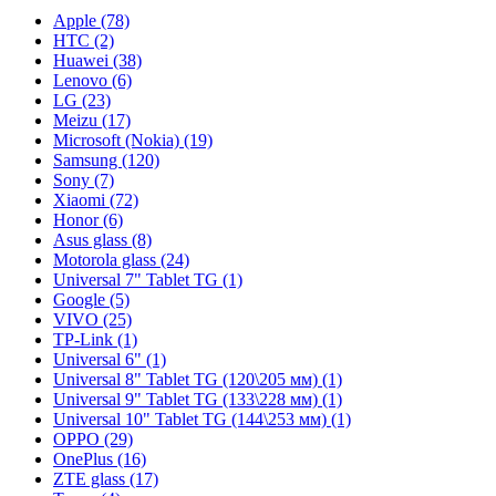
Apple (78)
HTC (2)
Huawei (38)
Lenovo (6)
LG (23)
Meizu (17)
Microsoft (Nokia) (19)
Samsung (120)
Sony (7)
Xiaomi (72)
Honor (6)
Asus glass (8)
Motorola glass (24)
Universal 7" Tablet TG (1)
Google (5)
VIVO (25)
TP-Link (1)
Universal 6" (1)
Universal 8" Tablet TG (120\205 мм) (1)
Universal 9" Tablet TG (133\228 мм) (1)
Universal 10" Tablet TG (144\253 мм) (1)
OPPO (29)
OnePlus (16)
ZTE glass (17)