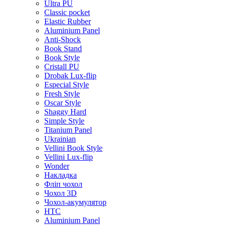
Ultra PU
Classic pocket
Elastic Rubber
Aluminium Panel
Anti-Shock
Book Stand
Book Style
Cristall PU
Drobak Lux-flip
Especial Style
Fresh Style
Oscar Style
Shaggy Hard
Simple Style
Titanium Panel
Ukrainian
Vellini Book Style
Vellini Lux-flip
Wonder
Накладка
Фліп чохол
Чохол 3D
Чохол-акумулятор
HTC
Aluminium Panel