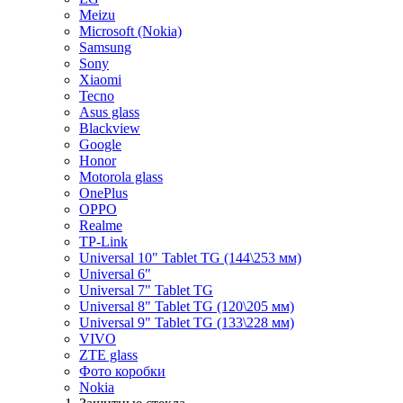
Meizu
Microsoft (Nokia)
Samsung
Sony
Xiaomi
Tecno
Asus glass
Blackview
Google
Honor
Motorola glass
OnePlus
OPPO
Realme
TP-Link
Universal 10" Tablet TG (144\253 мм)
Universal 6"
Universal 7" Tablet TG
Universal 8" Tablet TG (120\205 мм)
Universal 9" Tablet TG (133\228 мм)
VIVO
ZTE glass
Фото коробки
Nokia