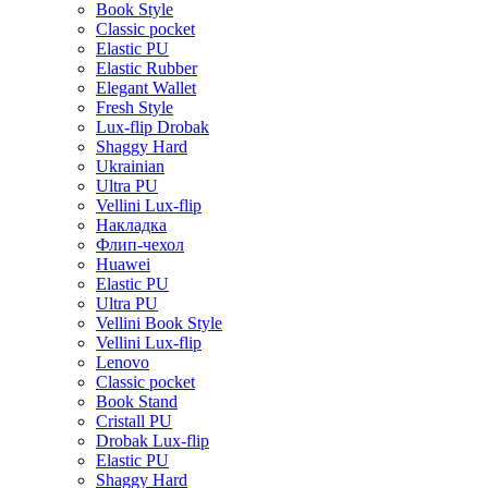
Book Style
Classic pocket
Elastic PU
Elastic Rubber
Elegant Wallet
Fresh Style
Lux-flip Drobak
Shaggy Hard
Ukrainian
Ultra PU
Vellini Lux-flip
Накладка
Флип-чехол
Huawei
Elastic PU
Ultra PU
Vellini Book Style
Vellini Lux-flip
Lenovo
Classic pocket
Book Stand
Cristall PU
Drobak Lux-flip
Elastic PU
Shaggy Hard