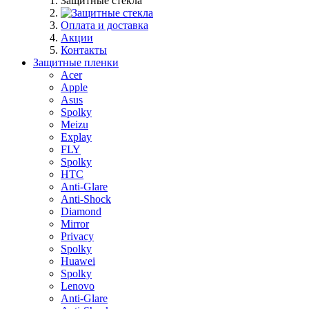
Защитные стекла
Оплата и доставка
Акции
Контакты
Защитные пленки
Acer
Apple
Asus
Spolky
Meizu
Explay
FLY
Spolky
HTC
Anti-Glare
Anti-Shock
Diamond
Mirror
Privacy
Spolky
Huawei
Spolky
Lenovo
Anti-Glare