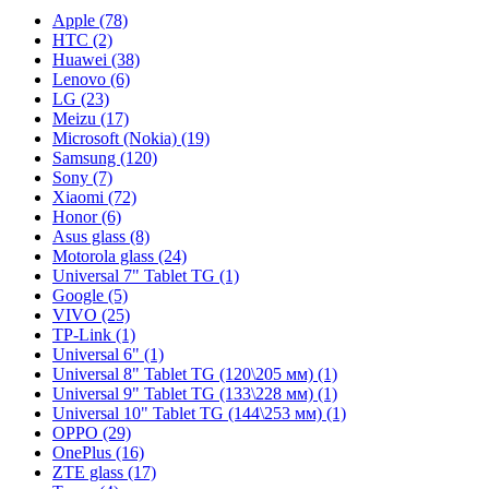
Apple (78)
HTC (2)
Huawei (38)
Lenovo (6)
LG (23)
Meizu (17)
Microsoft (Nokia) (19)
Samsung (120)
Sony (7)
Xiaomi (72)
Honor (6)
Asus glass (8)
Motorola glass (24)
Universal 7" Tablet TG (1)
Google (5)
VIVO (25)
TP-Link (1)
Universal 6" (1)
Universal 8" Tablet TG (120\205 мм) (1)
Universal 9" Tablet TG (133\228 мм) (1)
Universal 10" Tablet TG (144\253 мм) (1)
OPPO (29)
OnePlus (16)
ZTE glass (17)