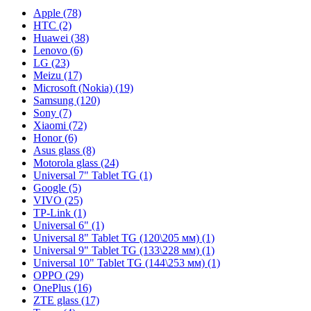
Apple (78)
HTC (2)
Huawei (38)
Lenovo (6)
LG (23)
Meizu (17)
Microsoft (Nokia) (19)
Samsung (120)
Sony (7)
Xiaomi (72)
Honor (6)
Asus glass (8)
Motorola glass (24)
Universal 7" Tablet TG (1)
Google (5)
VIVO (25)
TP-Link (1)
Universal 6" (1)
Universal 8" Tablet TG (120\205 мм) (1)
Universal 9" Tablet TG (133\228 мм) (1)
Universal 10" Tablet TG (144\253 мм) (1)
OPPO (29)
OnePlus (16)
ZTE glass (17)