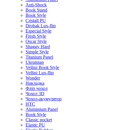
Anti-Shock
Book Stand
Book Style
Cristall PU
Drobak Lux-flip
Especial Style
Fresh Style
Oscar Style
Shaggy Hard
Simple Style
Titanium Panel
Ukrainian
Vellini Book Style
Vellini Lux-flip
Wonder
Накладка
Фліп чохол
Чохол 3D
Чохол-акумулятор
HTC
Aluminium Panel
Book Style
Classic pocket
Elastic PU