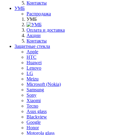
Контакты
УМБ
Распродажа
УМБ
Оплата и доставка
Акции
Контакты
Защитные стекла
Apple
HTC
Huawei
Lenovo
LG
Meizu
Microsoft (Nokia)
Samsung
Sony
Xiaomi
Tecno
Asus glass
Blackview
Google
Honor
Motorola glass