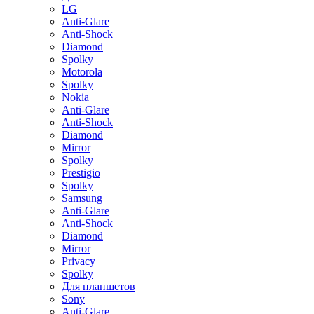
LG
Anti-Glare
Anti-Shock
Diamond
Spolky
Motorola
Spolky
Nokia
Anti-Glare
Anti-Shock
Diamond
Mirror
Spolky
Prestigio
Spolky
Samsung
Anti-Glare
Anti-Shock
Diamond
Mirror
Privacy
Spolky
Для планшетов
Sony
Anti-Glare