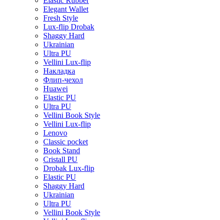
Elastic Rubber
Elegant Wallet
Fresh Style
Lux-flip Drobak
Shaggy Hard
Ukrainian
Ultra PU
Vellini Lux-flip
Накладка
Флип-чехол
Huawei
Elastic PU
Ultra PU
Vellini Book Style
Vellini Lux-flip
Lenovo
Classic pocket
Book Stand
Cristall PU
Drobak Lux-flip
Elastic PU
Shaggy Hard
Ukrainian
Ultra PU
Vellini Book Style