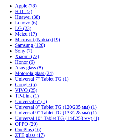
Apple (78)
HTC (2)
Huawei (38)
Lenovo (6)
LG (23)
Meizu (17)
Microsoft (Nokia) (19)
Samsung (120)
Sony (7)
Xiaomi (72)
Honor (6)
Asus glass (8)
Motorola glass (24)
Universal 7" Tablet TG (1)
Google (5)
VIVO (25)
TP-Link (1)
Universal 6" (1)
Universal 8" Tablet TG (120\205 мм) (1)
Universal 9" Tablet TG (133\228 мм) (1)
Universal 10" Tablet TG (144\253 мм) (1)
OPPO (29)
OnePlus (16)
ZTE glass (17)