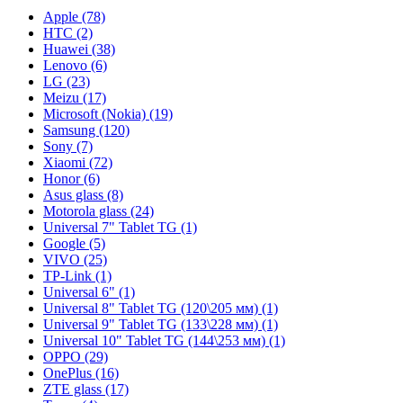
Apple (78)
HTC (2)
Huawei (38)
Lenovo (6)
LG (23)
Meizu (17)
Microsoft (Nokia) (19)
Samsung (120)
Sony (7)
Xiaomi (72)
Honor (6)
Asus glass (8)
Motorola glass (24)
Universal 7" Tablet TG (1)
Google (5)
VIVO (25)
TP-Link (1)
Universal 6" (1)
Universal 8" Tablet TG (120\205 мм) (1)
Universal 9" Tablet TG (133\228 мм) (1)
Universal 10" Tablet TG (144\253 мм) (1)
OPPO (29)
OnePlus (16)
ZTE glass (17)