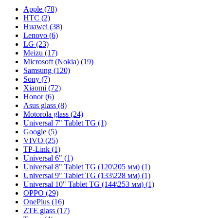
Apple (78)
HTC (2)
Huawei (38)
Lenovo (6)
LG (23)
Meizu (17)
Microsoft (Nokia) (19)
Samsung (120)
Sony (7)
Xiaomi (72)
Honor (6)
Asus glass (8)
Motorola glass (24)
Universal 7" Tablet TG (1)
Google (5)
VIVO (25)
TP-Link (1)
Universal 6" (1)
Universal 8" Tablet TG (120\205 мм) (1)
Universal 9" Tablet TG (133\228 мм) (1)
Universal 10" Tablet TG (144\253 мм) (1)
OPPO (29)
OnePlus (16)
ZTE glass (17)