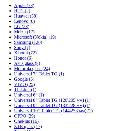
Apple (78)
HTC (2)
Huawei (38)
Lenovo (6)
LG (23)
Meizu (17)
Microsoft (Nokia) (19)
Samsung (120)
Sony (7)
Xiaomi (72)
Honor (6)
Asus glass (8)
Motorola glass (24)
Universal 7" Tablet TG (1)
Google (5)
VIVO (25)
TP-Link (1)
Universal 6" (1)
Universal 8" Tablet TG (120\205 мм) (1)
Universal 9" Tablet TG (133\228 мм) (1)
Universal 10" Tablet TG (144\253 мм) (1)
OPPO (29)
OnePlus (16)
ZTE glass (17)