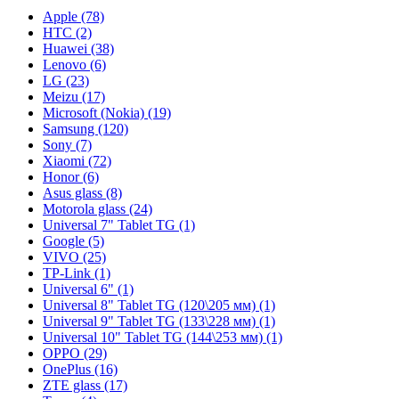
Apple (78)
HTC (2)
Huawei (38)
Lenovo (6)
LG (23)
Meizu (17)
Microsoft (Nokia) (19)
Samsung (120)
Sony (7)
Xiaomi (72)
Honor (6)
Asus glass (8)
Motorola glass (24)
Universal 7" Tablet TG (1)
Google (5)
VIVO (25)
TP-Link (1)
Universal 6" (1)
Universal 8" Tablet TG (120\205 мм) (1)
Universal 9" Tablet TG (133\228 мм) (1)
Universal 10" Tablet TG (144\253 мм) (1)
OPPO (29)
OnePlus (16)
ZTE glass (17)