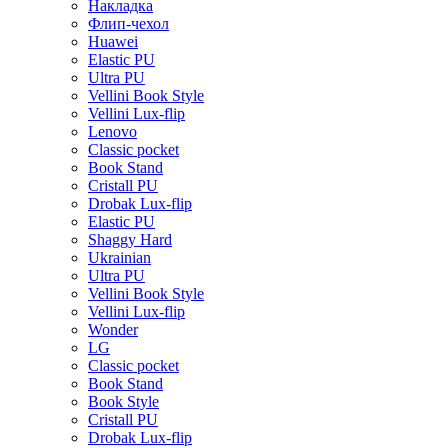
Накладка
Флип-чехол
Huawei
Elastic PU
Ultra PU
Vellini Book Style
Vellini Lux-flip
Lenovo
Classic pocket
Book Stand
Cristall PU
Drobak Lux-flip
Elastic PU
Shaggy Hard
Ukrainian
Ultra PU
Vellini Book Style
Vellini Lux-flip
Wonder
LG
Classic pocket
Book Stand
Book Style
Cristall PU
Drobak Lux-flip