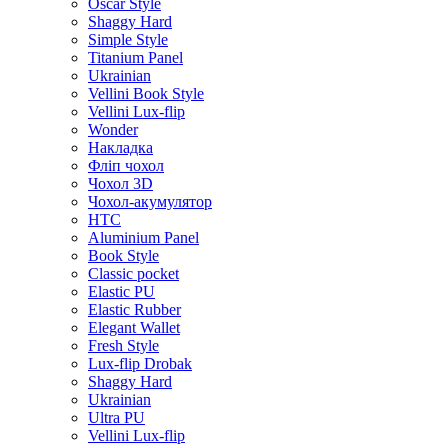
Oscar Style
Shaggy Hard
Simple Style
Titanium Panel
Ukrainian
Vellini Book Style
Vellini Lux-flip
Wonder
Накладка
Фліп чохол
Чохол 3D
Чохол-акумулятор
HTC
Aluminium Panel
Book Style
Classic pocket
Elastic PU
Elastic Rubber
Elegant Wallet
Fresh Style
Lux-flip Drobak
Shaggy Hard
Ukrainian
Ultra PU
Vellini Lux-flip