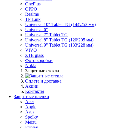
OnePlus
OPPO
Realme
TP-Link
Universal 10" Tablet TG (144\253 мм)
Universal 6"
Universal 7" Tablet TG
Universal 8" Tablet TG (120\205 мм)
Universal 9" Tablet TG (133\228 мм)
VIVO
ZTE glass
Фото коробки
Nokia
Защитные стекла
Оплата и доставка
Акции
Контакты
Защитные пленки
Acer
Apple
Asus
Spolky
Meizu
Explay