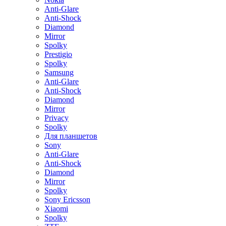
Anti-Glare
Anti-Shock
Diamond
Mirror
Spolky
Prestigio
Spolky
Samsung
Anti-Glare
Anti-Shock
Diamond
Mirror
Privacy
Spolky
Для планшетов
Sony
Anti-Glare
Anti-Shock
Diamond
Mirror
Spolky
Sony Ericsson
Xiaomi
Spolky