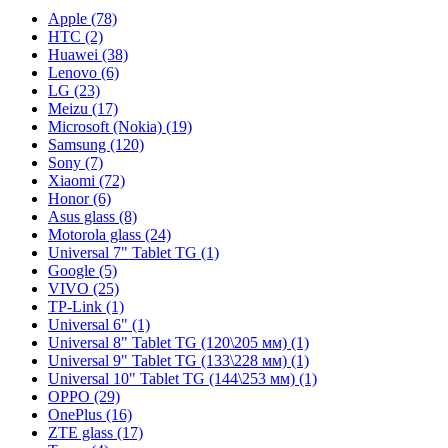
Apple (78)
HTC (2)
Huawei (38)
Lenovo (6)
LG (23)
Meizu (17)
Microsoft (Nokia) (19)
Samsung (120)
Sony (7)
Xiaomi (72)
Honor (6)
Asus glass (8)
Motorola glass (24)
Universal 7" Tablet TG (1)
Google (5)
VIVO (25)
TP-Link (1)
Universal 6" (1)
Universal 8" Tablet TG (120\205 мм) (1)
Universal 9" Tablet TG (133\228 мм) (1)
Universal 10" Tablet TG (144\253 мм) (1)
OPPO (29)
OnePlus (16)
ZTE glass (17)