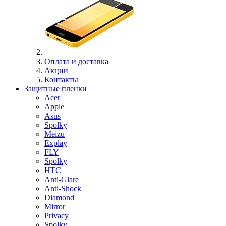
Оплата и доставка
Акции
Контакты
Защитные пленки
Acer
Apple
Asus
Spolky
Meizu
Explay
FLY
Spolky
HTC
Anti-Glare
Anti-Shock
Diamond
Mirror
Privacy
Spolky