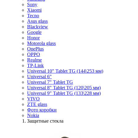
Sony
Xiaomi
Tecno
Asus glass
Blackview
Google
Honor
Motorola glass
OnePlus
OPPO
Realme
TP-Link
Universal 10" Tablet TG (144\253 мм)
Universal 6"
Universal 7" Tablet TG
Universal 8" Tablet TG (120\205 мм)
Universal 9" Tablet TG (133\228 мм)
VIVO
ZTE glass
Фото коробки
Nokia
Защитные стекла