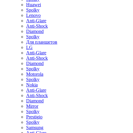
Huawei
Spolky
Lenovo
Anti-Glare
Anti-Shock
Diamond
Spolky
Для планшетов
LG
Anti-Glare
Anti-Shock
Diamond
Spolky
Motorola
Spolky
Nokia
Anti-Glare
Anti-Shock
Diamond
Mirror
Spolky
Prestigio
Spolky
Samsung
Anti-Glare