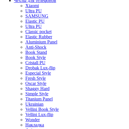
Чехлы для телефонов
Xiaomi
Ultra PU
SAMSUNG
Elastic PU
Ultra PU
Classic pocket
Elastic Rubber
Aluminium Panel
Anti-Shock
Book Stand
Book Style
Cristall PU
Drobak Lux-flip
Especial Style
Fresh Style
Oscar Style
Shaggy Hard
Simple Style
Titanium Panel
Ukrainian
Vellini Book Style
Vellini Lux-flip
Wonder
Накладка