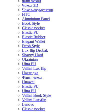
Фліп чохол
Чохол 3D
Чохол-акумулятор
HTC
Aluminium Panel
Book Style
Classic pocket
Elastic PU
Elastic Rubber
Elegant Wallet
Fresh Style
Lux-flip Drobak
Shaggy Hard
Ukrainian
Ultra PU
Vellini Lux-flip
Накладка
Флип-чехол
Huawei
Elastic PU
Ultra PU
Vellini Book Style
Vellini Lux-flip
Lenovo
Classic pocket