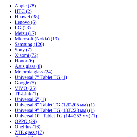
Apple (78)
HTC (2)
Huawei (38)
Lenovo (6)
LG (23)
Meizu (17)
Microsoft (Nokia) (19)
Samsung (120)
Sony (7)
Xiaomi (72)
Honor (6)
Asus glass (8)
Motorola glass (24)
Universal 7" Tablet TG (1)
Google (5)
VIVO (25)
TP-Link (1)
Universal 6" (1)
Universal 8" Tablet TG (120\205 мм) (1)
Universal 9" Tablet TG (133\228 мм) (1)
Universal 10" Tablet TG (144\253 мм) (1)
OPPO (29)
OnePlus (16)
ZTE glass (17)