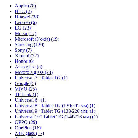
Apple (78)
HTC (2)
Huawei (38)
Lenovo (6)
LG (23)
Meizu (17)
Microsoft (Nokia) (19)
Samsung (120)
Sony (7)
Xiaomi (72)
Honor (6)
Asus glass (8)
Motorola glass (24)
Universal 7" Tablet TG (1)
Google (5)
VIVO (25)
TP-Link (1)
Universal 6" (1)
Universal 8" Tablet TG (120\205 мм) (1)
Universal 9" Tablet TG (133\228 мм) (1)
Universal 10" Tablet TG (144\253 мм) (1)
OPPO (29)
OnePlus (16)
ZTE glass (17)