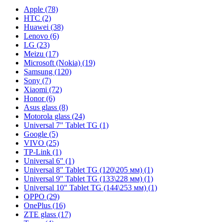
Apple (78)
HTC (2)
Huawei (38)
Lenovo (6)
LG (23)
Meizu (17)
Microsoft (Nokia) (19)
Samsung (120)
Sony (7)
Xiaomi (72)
Honor (6)
Asus glass (8)
Motorola glass (24)
Universal 7" Tablet TG (1)
Google (5)
VIVO (25)
TP-Link (1)
Universal 6" (1)
Universal 8" Tablet TG (120\205 мм) (1)
Universal 9" Tablet TG (133\228 мм) (1)
Universal 10" Tablet TG (144\253 мм) (1)
OPPO (29)
OnePlus (16)
ZTE glass (17)