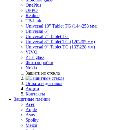
OnePlus
OPPO
Realme
TP-Link
Universal 10" Tablet TG (144\253 мм)
Universal 6"
Universal 7" Tablet TG
Universal 8" Tablet TG (120\205 мм)
Universal 9" Tablet TG (133\228 мм)
VIVO
ZTE glass
Фото коробки
Nokia
Защитные стекла
Оплата и доставка
Акции
Контакты
Защитные пленки
Acer
Apple
Asus
Spolky
Meizu