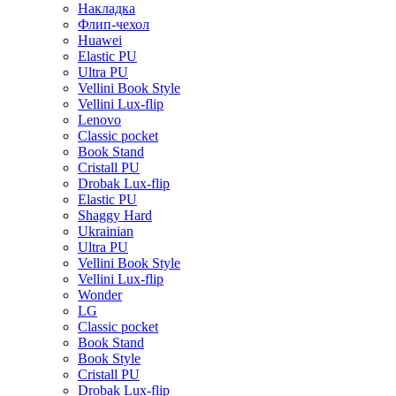
Накладка
Флип-чехол
Huawei
Elastic PU
Ultra PU
Vellini Book Style
Vellini Lux-flip
Lenovo
Classic pocket
Book Stand
Cristall PU
Drobak Lux-flip
Elastic PU
Shaggy Hard
Ukrainian
Ultra PU
Vellini Book Style
Vellini Lux-flip
Wonder
LG
Classic pocket
Book Stand
Book Style
Cristall PU
Drobak Lux-flip