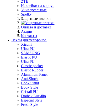
ZTE
Наклейки на корпус
Универсальные
Spolky
Защитные пленки
Оплата и доставка
Акции
Контакты
Чехлы для телефонов
Xiaomi
Ultra PU
SAMSUNG
Elastic PU
Ultra PU
Classic pocket
Elastic Rubber
Aluminium Panel
Anti-Shock
Book Stand
Book Style
Cristall PU
Drobak Lux-flip
Especial Style
Fresh Style