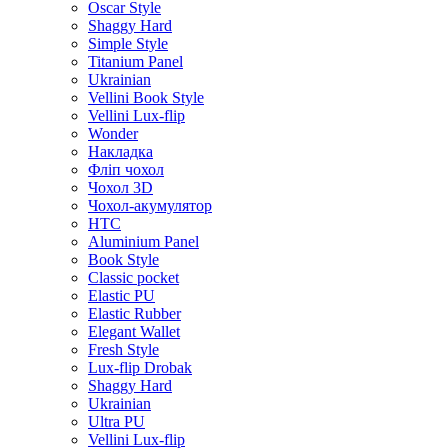
Oscar Style
Shaggy Hard
Simple Style
Titanium Panel
Ukrainian
Vellini Book Style
Vellini Lux-flip
Wonder
Накладка
Фліп чохол
Чохол 3D
Чохол-акумулятор
HTC
Aluminium Panel
Book Style
Classic pocket
Elastic PU
Elastic Rubber
Elegant Wallet
Fresh Style
Lux-flip Drobak
Shaggy Hard
Ukrainian
Ultra PU
Vellini Lux-flip