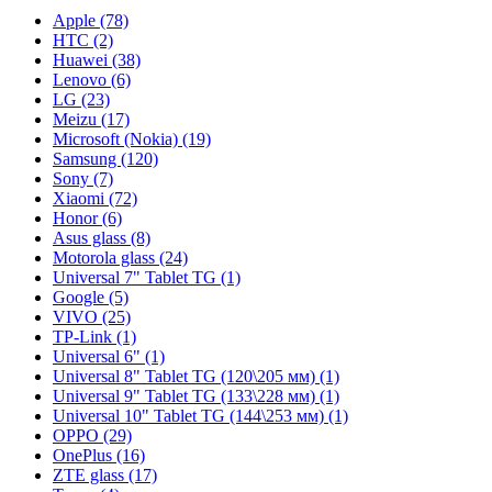
Apple (78)
HTC (2)
Huawei (38)
Lenovo (6)
LG (23)
Meizu (17)
Microsoft (Nokia) (19)
Samsung (120)
Sony (7)
Xiaomi (72)
Honor (6)
Asus glass (8)
Motorola glass (24)
Universal 7" Tablet TG (1)
Google (5)
VIVO (25)
TP-Link (1)
Universal 6" (1)
Universal 8" Tablet TG (120\205 мм) (1)
Universal 9" Tablet TG (133\228 мм) (1)
Universal 10" Tablet TG (144\253 мм) (1)
OPPO (29)
OnePlus (16)
ZTE glass (17)