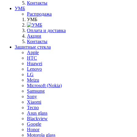
Контакты
УМБ
Распродажа
УМБ
Оплата и доставка
Акции
Контакты
Защитные стекла
Apple
HTC
Huawei
Lenovo
LG
Meizu
Microsoft (Nokia)
Samsung
Sony
Xiaomi
Tecno
Asus glass
Blackview
Google
Honor
Motorola glass