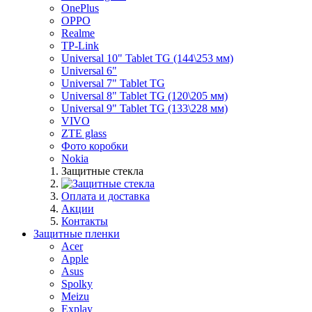
OnePlus
OPPO
Realme
TP-Link
Universal 10" Tablet TG (144\253 мм)
Universal 6"
Universal 7" Tablet TG
Universal 8" Tablet TG (120\205 мм)
Universal 9" Tablet TG (133\228 мм)
VIVO
ZTE glass
Фото коробки
Nokia
Защитные стекла
Оплата и доставка
Акции
Контакты
Защитные пленки
Acer
Apple
Asus
Spolky
Meizu
Explay