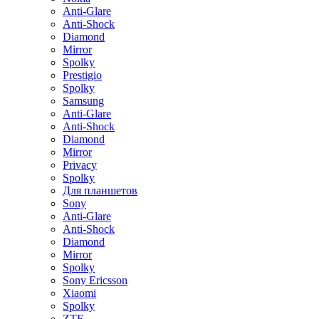
Anti-Glare
Anti-Shock
Diamond
Mirror
Spolky
Prestigio
Spolky
Samsung
Anti-Glare
Anti-Shock
Diamond
Mirror
Privacy
Spolky
Для планшетов
Sony
Anti-Glare
Anti-Shock
Diamond
Mirror
Spolky
Sony Ericsson
Xiaomi
Spolky
ZTE