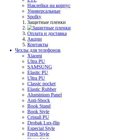
Наклейки на корпус
Универсальные
Spolky
Защитные пленки
Оплата и доставка
Акции
Контакты
Чехлы для телефонов
Xiaomi
Ultra PU
SAMSUNG
Elastic PU
Ultra PU
Classic pocket
Elastic Rubber
Aluminium Panel
Anti-Shock
Book Stand
Book Style
Cristall PU
Drobak Lux-flip
Especial Style
Fresh Style