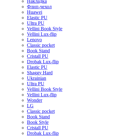
Накладка
Флип-чехол
Huawei
Elastic PU
Ultra PU
Vellini Book Style
Vellini Lux-flip
Lenovo
Classic pocket
Book Stand
Cristall PU
Drobak Lux-flip
Elastic PU
Shaggy Hard
Ukrainian
Ultra PU
Vellini Book Style
Vellini Lux-flip
Wonder
LG
Classic pocket
Book Stand
Book Style
Cristall PU
Drobak Lux-flip