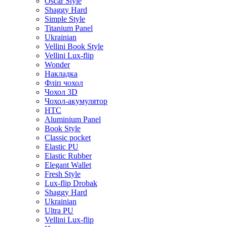
Oscar Style
Shaggy Hard
Simple Style
Titanium Panel
Ukrainian
Vellini Book Style
Vellini Lux-flip
Wonder
Накладка
Фліп чохол
Чохол 3D
Чохол-акумулятор
HTC
Aluminium Panel
Book Style
Classic pocket
Elastic PU
Elastic Rubber
Elegant Wallet
Fresh Style
Lux-flip Drobak
Shaggy Hard
Ukrainian
Ultra PU
Vellini Lux-flip