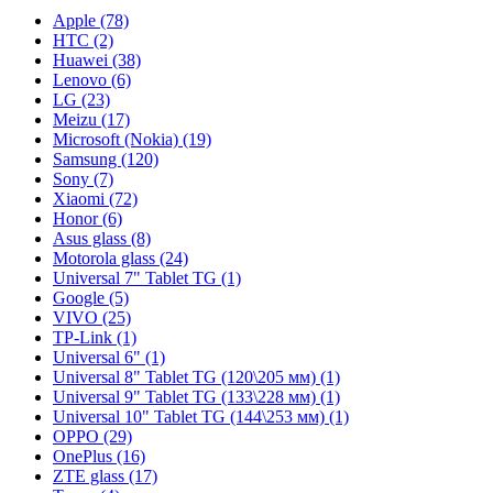
Apple (78)
HTC (2)
Huawei (38)
Lenovo (6)
LG (23)
Meizu (17)
Microsoft (Nokia) (19)
Samsung (120)
Sony (7)
Xiaomi (72)
Honor (6)
Asus glass (8)
Motorola glass (24)
Universal 7" Tablet TG (1)
Google (5)
VIVO (25)
TP-Link (1)
Universal 6" (1)
Universal 8" Tablet TG (120\205 мм) (1)
Universal 9" Tablet TG (133\228 мм) (1)
Universal 10" Tablet TG (144\253 мм) (1)
OPPO (29)
OnePlus (16)
ZTE glass (17)