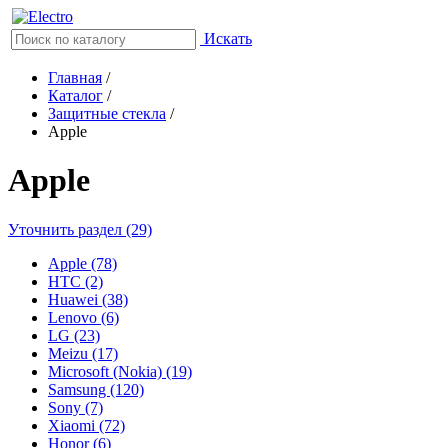
Искать
Главная
/
Каталог
/
Защитные стекла
/
Apple
Apple
Уточнить раздел (29)
Apple (78)
HTC (2)
Huawei (38)
Lenovo (6)
LG (23)
Meizu (17)
Microsoft (Nokia) (19)
Samsung (120)
Sony (7)
Xiaomi (72)
Honor (6)