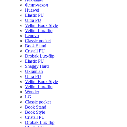
Флип-чехол
Huawei
Elastic PU
Ultra PU
Vellini Book Style
Vellini Lux-flip
Lenovo
Classic pocket
Book Stand
Cristall PU
Drobak Lux-flip
Elastic PU
Shaggy Hard
Ukrainian
Ultra PU
Vellini Book Style
Vellini Lux-flip
Wonder
LG
Classic pocket
Book Stand
Book Style
Cristall PU
Drobak Lux-flip