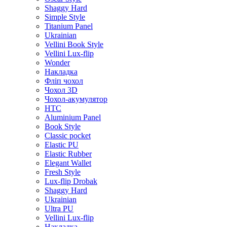
Shaggy Hard
Simple Style
Titanium Panel
Ukrainian
Vellini Book Style
Vellini Lux-flip
Wonder
Накладка
Фліп чохол
Чохол 3D
Чохол-акумулятор
HTC
Aluminium Panel
Book Style
Classic pocket
Elastic PU
Elastic Rubber
Elegant Wallet
Fresh Style
Lux-flip Drobak
Shaggy Hard
Ukrainian
Ultra PU
Vellini Lux-flip
Накладка