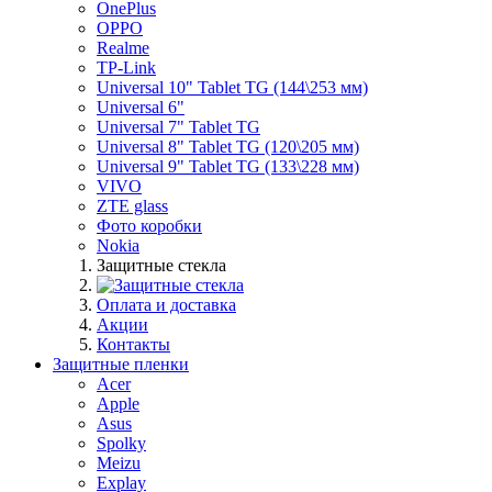
OnePlus
OPPO
Realme
TP-Link
Universal 10" Tablet TG (144\253 мм)
Universal 6"
Universal 7" Tablet TG
Universal 8" Tablet TG (120\205 мм)
Universal 9" Tablet TG (133\228 мм)
VIVO
ZTE glass
Фото коробки
Nokia
Защитные стекла
Оплата и доставка
Акции
Контакты
Защитные пленки
Acer
Apple
Asus
Spolky
Meizu
Explay