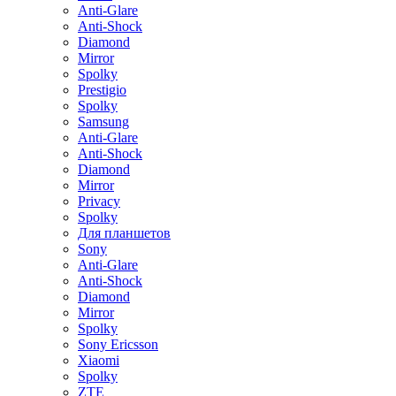
Anti-Glare
Anti-Shock
Diamond
Mirror
Spolky
Prestigio
Spolky
Samsung
Anti-Glare
Anti-Shock
Diamond
Mirror
Privacy
Spolky
Для планшетов
Sony
Anti-Glare
Anti-Shock
Diamond
Mirror
Spolky
Sony Ericsson
Xiaomi
Spolky
ZTE