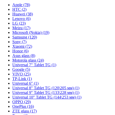
Apple (78)
HTC (2)
Huawei (38)
Lenovo (6)
LG (23)
Meizu (17)
Microsoft (Nokia) (19)
Samsung (120)
Sony (7)
Xiaomi (72)
Honor (6)
Asus glass (8)
Motorola glass (24)
Universal 7" Tablet TG (1)
Google (5)
VIVO (25)
TP-Link (1)
Universal 6" (1)
Universal 8" Tablet TG (120\205 мм) (1)
Universal 9" Tablet TG (133\228 мм) (1)
Universal 10" Tablet TG (144\253 мм) (1)
OPPO (29)
OnePlus (16)
ZTE glass (17)