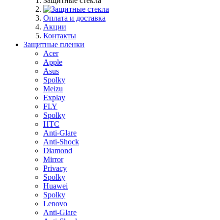
Защитные стекла
Оплата и доставка
Акции
Контакты
Защитные пленки
Acer
Apple
Asus
Spolky
Meizu
Explay
FLY
Spolky
HTC
Anti-Glare
Anti-Shock
Diamond
Mirror
Privacy
Spolky
Huawei
Spolky
Lenovo
Anti-Glare