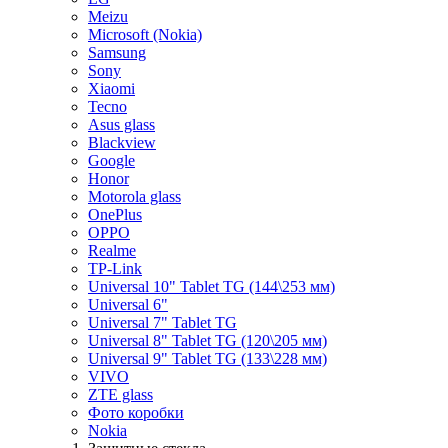
Meizu
Microsoft (Nokia)
Samsung
Sony
Xiaomi
Tecno
Asus glass
Blackview
Google
Honor
Motorola glass
OnePlus
OPPO
Realme
TP-Link
Universal 10" Tablet TG (144\253 мм)
Universal 6"
Universal 7" Tablet TG
Universal 8" Tablet TG (120\205 мм)
Universal 9" Tablet TG (133\228 мм)
VIVO
ZTE glass
Фото коробки
Nokia