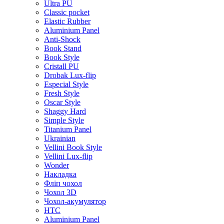
Ultra PU
Classic pocket
Elastic Rubber
Aluminium Panel
Anti-Shock
Book Stand
Book Style
Cristall PU
Drobak Lux-flip
Especial Style
Fresh Style
Oscar Style
Shaggy Hard
Simple Style
Titanium Panel
Ukrainian
Vellini Book Style
Vellini Lux-flip
Wonder
Накладка
Фліп чохол
Чохол 3D
Чохол-акумулятор
HTC
Aluminium Panel