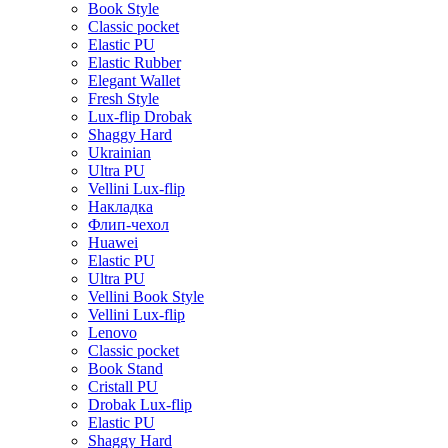
Book Style
Classic pocket
Elastic PU
Elastic Rubber
Elegant Wallet
Fresh Style
Lux-flip Drobak
Shaggy Hard
Ukrainian
Ultra PU
Vellini Lux-flip
Накладка
Флип-чехол
Huawei
Elastic PU
Ultra PU
Vellini Book Style
Vellini Lux-flip
Lenovo
Classic pocket
Book Stand
Cristall PU
Drobak Lux-flip
Elastic PU
Shaggy Hard