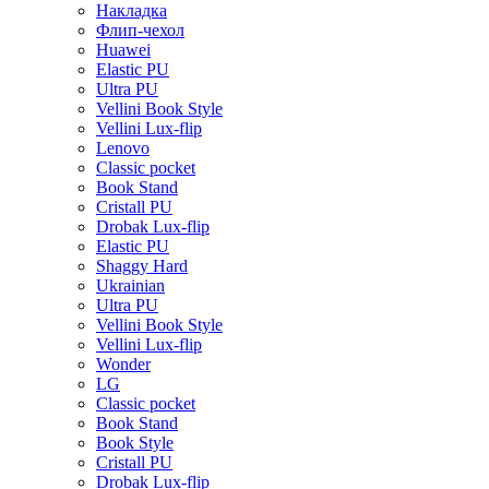
Накладка
Флип-чехол
Huawei
Elastic PU
Ultra PU
Vellini Book Style
Vellini Lux-flip
Lenovo
Classic pocket
Book Stand
Cristall PU
Drobak Lux-flip
Elastic PU
Shaggy Hard
Ukrainian
Ultra PU
Vellini Book Style
Vellini Lux-flip
Wonder
LG
Classic pocket
Book Stand
Book Style
Cristall PU
Drobak Lux-flip