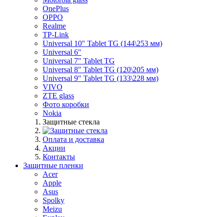
OnePlus
OPPO
Realme
TP-Link
Universal 10" Tablet TG (144\253 мм)
Universal 6"
Universal 7" Tablet TG
Universal 8" Tablet TG (120\205 мм)
Universal 9" Tablet TG (133\228 мм)
VIVO
ZTE glass
Фото коробки
Nokia
Защитные стекла
Оплата и доставка
Акции
Контакты
Защитные пленки
Acer
Apple
Asus
Spolky
Meizu