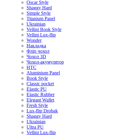
Oscar Style
Shaggy Hard
Simple Style
Titanium Panel
Ukrainian
Vellini Book Style
Vellini Lux-flip
Wonder
Накладка
Фліп чохол
Чохол 3D
Чохол-акумулятор
HTC
Aluminium Panel
Book Style
Classic pocket
Elastic PU
Elastic Rubber
Elegant Wallet
Fresh Style
Lux-flip Drobak
Shaggy Hard
Ukrainian
Ultra PU
Vellini Lux-flip