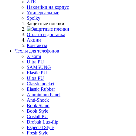
ZTE
Наклейки на корпус
Универсальные
Spolky
Защитные пленки
Оплата и доставка
Акции
Контакты
Чехлы для телефонов
Xiaomi
Ultra PU
SAMSUNG
Elastic PU
Ultra PU
Classic pocket
Elastic Rubber
Aluminium Panel
Anti-Shock
Book Stand
Book Style
Cristall PU
Drobak Lux-flip
Especial Style
Fresh Style