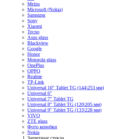
Meizu
Microsoft (Nokia)
Samsung
Sony
Xiaomi
Tecno
Asus glass
Blackview
Google
Honor
Motorola glass
OnePlus
OPPO
Realme
TP-Link
Universal 10" Tablet TG (144\253 мм)
Universal 6"
Universal 7" Tablet TG
Universal 8" Tablet TG (120\205 мм)
Universal 9" Tablet TG (133\228 мм)
VIVO
ZTE glass
Фото коробки
Nokia
Защитные стекла