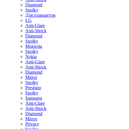
Diamond
Spolky
Для планшетов
LG
Anti-Glare
Anti-Shock
Diamond
Spolky
Motorola
Spolky
Nokia
Anti-Glare
Anti-Shock
Diamond
Mirror
Spolky
Prestigio
Spolky
Samsung
Anti-Glare
Anti-Shock
Diamond
Mirror
Privacy