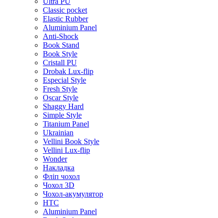
Ultra PU
Classic pocket
Elastic Rubber
Aluminium Panel
Anti-Shock
Book Stand
Book Style
Cristall PU
Drobak Lux-flip
Especial Style
Fresh Style
Oscar Style
Shaggy Hard
Simple Style
Titanium Panel
Ukrainian
Vellini Book Style
Vellini Lux-flip
Wonder
Накладка
Фліп чохол
Чохол 3D
Чохол-акумулятор
HTC
Aluminium Panel