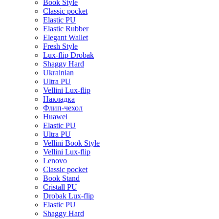
Book Style
Classic pocket
Elastic PU
Elastic Rubber
Elegant Wallet
Fresh Style
Lux-flip Drobak
Shaggy Hard
Ukrainian
Ultra PU
Vellini Lux-flip
Накладка
Флип-чехол
Huawei
Elastic PU
Ultra PU
Vellini Book Style
Vellini Lux-flip
Lenovo
Classic pocket
Book Stand
Cristall PU
Drobak Lux-flip
Elastic PU
Shaggy Hard