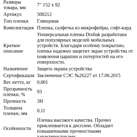
Размеры
7" 152 x 92
товара, мм
Артикул
500212
Тип пленки
Глянцевая
Комплектация
Пленка, салфетка из микрофибры, софт-кард
Универсальная пленка Drobak разработана
для популярных моделей мобильных
Краткое
устройств. Благодаря особому покрытию,
описание
пленка надежно защитит экран устройства от
появления царапин и потертостей на его
поверхности.
Назначение
Защита экрана устройства
Сертификация
Заключение СЭС №26227 от 17.06.2015
Вес нетто, кг
0,001
Прозрачность
93
пленки, %
Прочность
3H
Толщина
0,11
пленки, мм
Пленка высокого качества. Прочно
приклеивается к дисплею. Обладает
Особенности
повышенными прочностными
характеристиками.