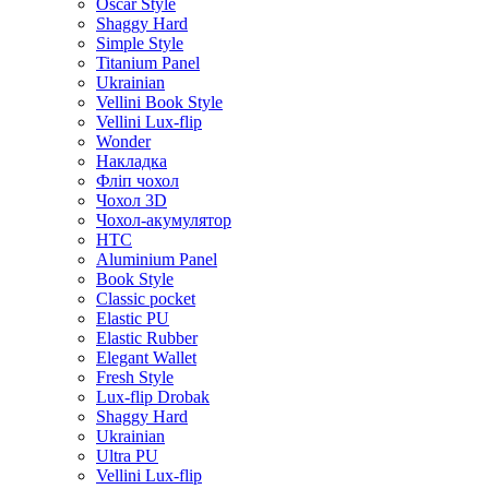
Oscar Style
Shaggy Hard
Simple Style
Titanium Panel
Ukrainian
Vellini Book Style
Vellini Lux-flip
Wonder
Накладка
Фліп чохол
Чохол 3D
Чохол-акумулятор
HTC
Aluminium Panel
Book Style
Classic pocket
Elastic PU
Elastic Rubber
Elegant Wallet
Fresh Style
Lux-flip Drobak
Shaggy Hard
Ukrainian
Ultra PU
Vellini Lux-flip