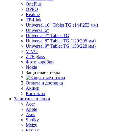
OnePlus
OPPO
Realme
TP-Link
Universal 10" Tablet TG (144\253 мм)
Universal 6"
Universal 7" Tablet TG
Universal 8" Tablet TG (120\205 мм)
Universal 9" Tablet TG (133\228 мм)
VIVO
ZTE glass
Фото коробки
Nokia
Защитные стекла
Оплата и доставка
Акции
Контакты
Защитные пленки
Acer
Apple
Asus
Spolky
Meizu
Explay