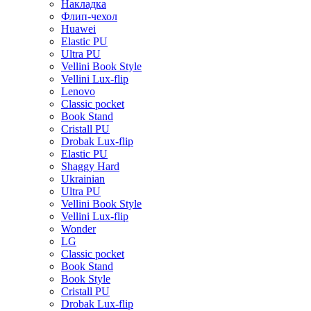
Накладка
Флип-чехол
Huawei
Elastic PU
Ultra PU
Vellini Book Style
Vellini Lux-flip
Lenovo
Classic pocket
Book Stand
Cristall PU
Drobak Lux-flip
Elastic PU
Shaggy Hard
Ukrainian
Ultra PU
Vellini Book Style
Vellini Lux-flip
Wonder
LG
Classic pocket
Book Stand
Book Style
Cristall PU
Drobak Lux-flip