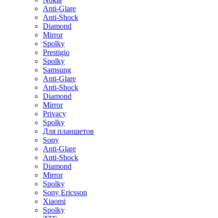
Anti-Glare
Anti-Shock
Diamond
Mirror
Spolky
Prestigio
Spolky
Samsung
Anti-Glare
Anti-Shock
Diamond
Mirror
Privacy
Spolky
Для планшетов
Sony
Anti-Glare
Anti-Shock
Diamond
Mirror
Spolky
Sony Ericsson
Xiaomi
Spolky