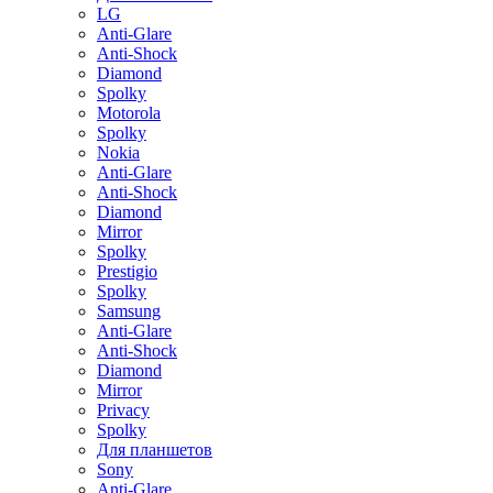
LG
Anti-Glare
Anti-Shock
Diamond
Spolky
Motorola
Spolky
Nokia
Anti-Glare
Anti-Shock
Diamond
Mirror
Spolky
Prestigio
Spolky
Samsung
Anti-Glare
Anti-Shock
Diamond
Mirror
Privacy
Spolky
Для планшетов
Sony
Anti-Glare