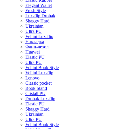
Elastic Rubber
Elegant Wallet
Fresh Style
Lux-flip Drobak
Shaggy Hard
Ukrainian
Ultra PU
Vellini Lux-flip
Накладка
Флип-чехол
Huawei
Elastic PU
Ultra PU
Vellini Book Style
Vellini Lux-flip
Lenovo
Classic pocket
Book Stand
Cristall PU
Drobak Lux-flip
Elastic PU
Shaggy Hard
Ukrainian
Ultra PU
Vellini Book Style