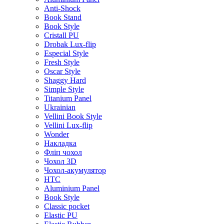
Anti-Shock
Book Stand
Book Style
Cristall PU
Drobak Lux-flip
Especial Style
Fresh Style
Oscar Style
Shaggy Hard
Simple Style
Titanium Panel
Ukrainian
Vellini Book Style
Vellini Lux-flip
Wonder
Накладка
Фліп чохол
Чохол 3D
Чохол-акумулятор
HTC
Aluminium Panel
Book Style
Classic pocket
Elastic PU